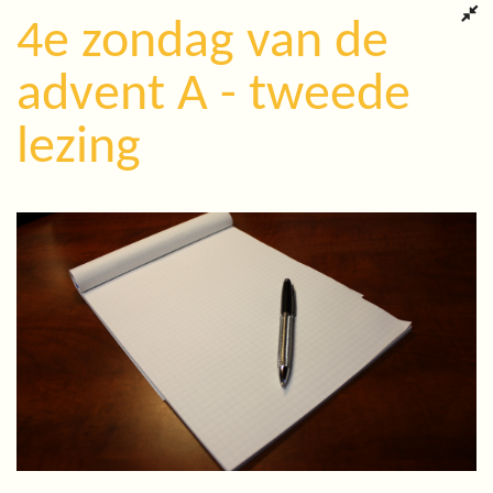
4e zondag van de
advent A - tweede
lezing