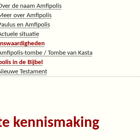
Over de naam Amfipolis
Meer over Amfipolis
Paulus en Amfipolis
Actuele situatie
nswaardigheden
Amfipolis-tombe / Tombe van Kasta
olis in de Bijbel
Nieuwe Testament
te kennismaking