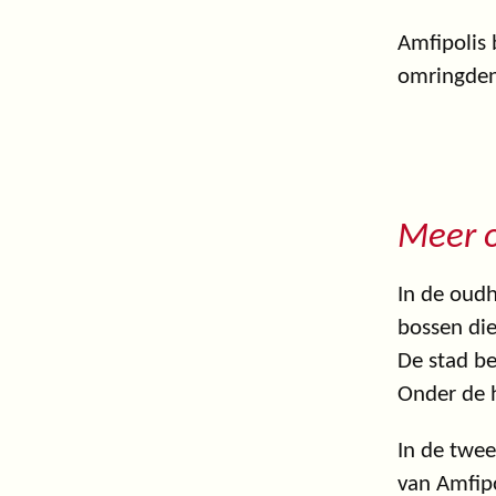
Amfipolis 
omringden
Meer o
In de oudh
bossen di
De stad be
Onder de h
In de twee
van Amfipo