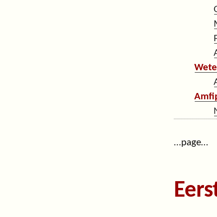
Wete
Amfip
…page…
Eers