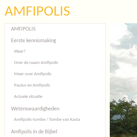
AMFIPOLIS
AMFIPOLIS
Eerste kennismaking
Waar?
Over de naam Amfipolis
Meer over Amfipolis
Paulus en Amfipolis
Actuele situatie
Wetenswaardigheden
Amfipolis-tombe / Tombe van Kasta
Amfipolis in de Bijbel