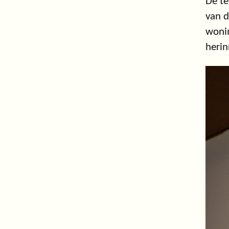
De te
van d
wonin
herin