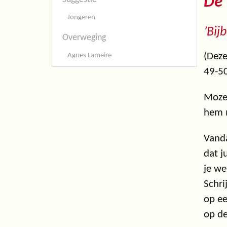
De 
Jongeren
’Bij
Overweging
(Deze
Agnes Lameire
49-5
Mozes
hem m
Vanda
dat j
je we
Schri
op ee
op de