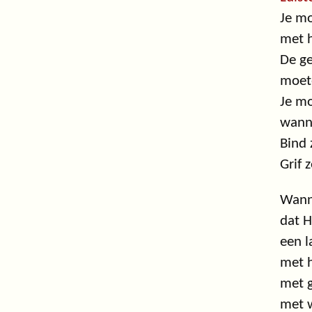
Je m
met h
De ge
moete
Je mo
wanne
Bind 
Grif 
Wanne
dat H
een l
met h
met g
met w