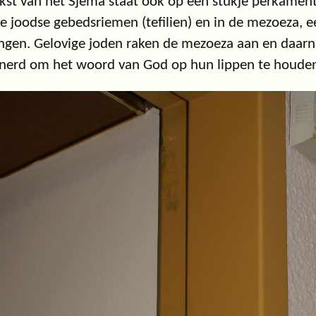
kst van het Sjema staat ook op een stukje perkament 
e joodse gebedsriemen (tefilien) en in de mezoeza, e
gen. Gelovige joden raken de mezoeza aan en daarn
nerd om het woord van God op hun lippen te houden 