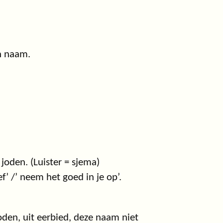
n naam.
joden. (Luister = sjema)
f’ /’ neem het goed in je op’.
oden, uit eerbied, deze naam niet