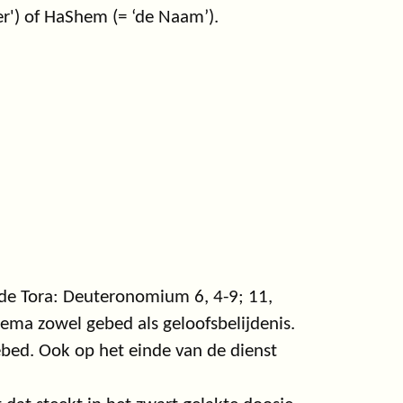
er') of HaShem (= ‘de Naam’).
t de Tora: Deuteronomium 6, 4-9; 11,
jema zowel gebed als geloofsbelijdenis.
ebed. Ook op het einde van de dienst