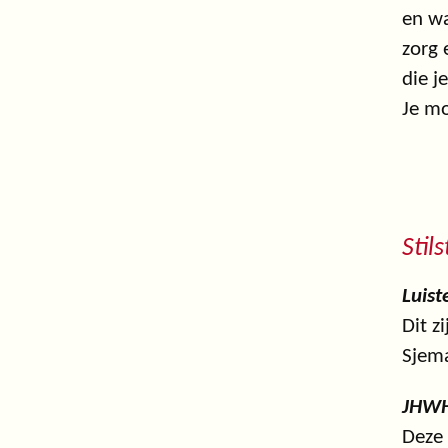
en wa
zorg 
die j
Je mo
Stils
Luiste
Dit z
Sjema
JHWH
Deze 