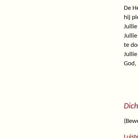
De He
hij p
Julli
Julli
te do
Julli
God, 
Dich
(Bewe
Luiste