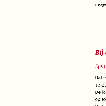
mogen
Bij
Sje
Het v
13-21
De jo
op Jo