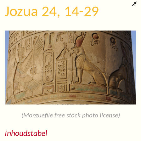
Jozua 24, 14-29
(Morguefile free stock photo license)
Inhoudstabel