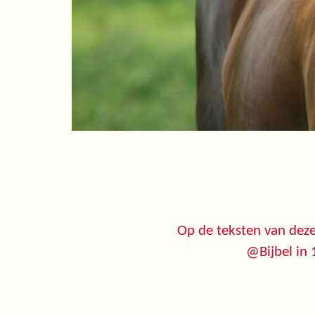
Op de teksten van deze
@Bijbel in