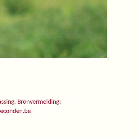
ssing. Bronvermelding:
seconden.be