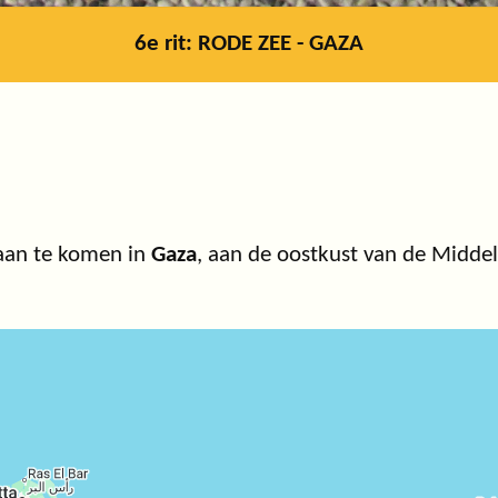
6e rit: RODE ZEE - GAZA
 aan te komen in
Gaza
, aan de oostkust van de Middel