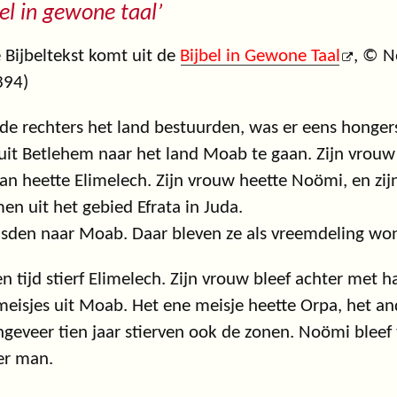
bel in gewone taal’
 Bijbeltekst komt uit de
Bijbel in Gewone Taal
, © N
394)
de rechters het land bestuurden, was er eens honge
it Betlehem naar het land Moab te gaan. Zijn vrouw
n heette Elimelech. Zijn vrouw heette Noömi, en zij
n uit het gebied Efrata in Juda.
isden naar Moab. Daar bleven ze als vreemdeling wo
n tijd stierf Elimelech. Zijn vrouw bleef achter met
eisjes uit Moab. Het ene meisje heette Orpa, het an
geveer tien jaar stierven ook de zonen. Noömi bleef 
er man.