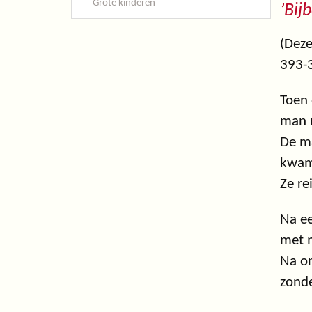
Grote kinderen
’Bij
(Deze
393-
Toen 
man u
De ma
kwame
Ze re
Na ee
met m
Na on
zond