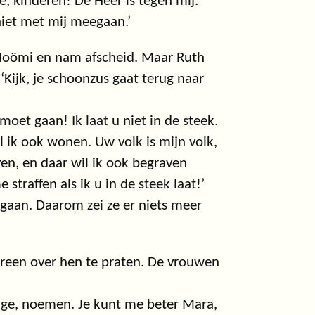
e, kinderen! De Heer is tegen mij.
niet met mij meegaan.’
Noömi en nam afscheid. Maar Ruth
ijk, je schoonzus gaat terug naar
oet gaan! Ik laat u niet in de steek.
 ik ook wonen. Uw volk is mijn volk,
ven, en daar wil ik ook begraven
traffen als ik u in de steek laat!’
gaan. Daarom zei ze er niets meer
een over hen te praten. De vrouwen
ige, noemen. Je kunt me beter Mara,