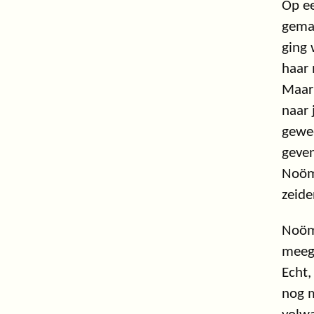
Op ee
gemaa
ging 
haar
Maar 
naar 
gewee
geven
Noömi
zeide
Noömi
meega
Echt,
nog m