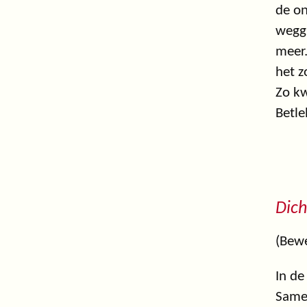
de on
weggi
meer.
het z
Zo k
Betle
Dich
(Bewe
In de
Same