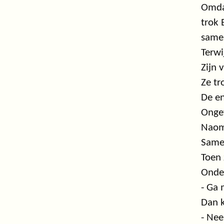
Omda
trok 
same
Terwi
Zijn 
Ze tr
De e
Ongev
Naom
Samen
Toen 
Onder
- Ga 
Dan k
- Nee