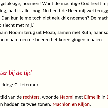
gelukkige, noemen! Want de machtige God heeft mij 
ng, had ik alles nog. Nu heeft de Heer mij wel terug
 Dan kun je me toch niet gelukkig noemen? De macht
o slecht met mij.’
wam Noömi terug uit Moab, samen met Ruth, haar s
hem aan toen de boeren het koren gingen maaien.
ter bij de tijd
rking: C. Leterme)
 tijd van de
rechters
, woonde
Naomi
met
Elimelik
in
n hadden ze twee zonen:
Machlon en Kiljon
.