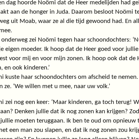
n dag hoorde Noömi dat de Heer medelijden had gekr
kt aan de honger in Juda. Daarom besloot Noömi ter
weg uit Moab, waar ze al die tijd gewoond had. En a
 mee.
onderweg zei Noömi tegen haar schoondochters: ‘Nu 
je eigen moeder. Ik hoop dat de Heer goed voor jullie z
st voor mij en voor mijn zonen. Ik hoop ook dat de H
, en ook kinderen.’
 kuste haar schoondochters om afscheid te nemen. 
n ze. ‘We willen met u mee, naar uw volk.’
 zei nog een keer: ‘Maar kinderen, ga toch terug! 
an? Denken jullie dat ik nog zonen kan krijgen? Zo
 jullie moeten teruggaan. Ik ben te oud om opnieuw t
et een man zou slapen, en dat ik nog zonen zou krij