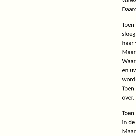
volwa
Daaro
Toen 
sloeg
haar 
Maar 
Waar 
en uw
worde
Toen 
over.
Toen
in de
Maar 