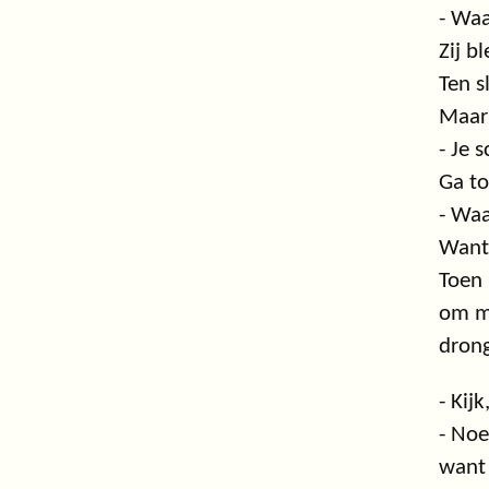
- Waa
Zij b
Ten s
Maar 
- Je 
Ga to
- Waar
Want 
Toen 
om m
drong
- Kij
- Noe
want 