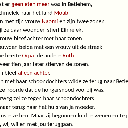
t er
geen eten meer
was in Betlehem,
Elimelek naar het land
Moab
n met zijn vrouw
Naomi
en zijn twee zonen.
jl ze daar woonden stierf Elimelek.
vrouw bleef achter met haar zonen.
ouwden beide met een vrouw uit de streek.
ne heette
Orpa
, de andere
Ruth
.
eer tien jaar later stierven de zonen.
i bleef
alleen achter
.
 met haar schoondochters wilde ze terug naar Betl
ze hoorde dat de hongersnood voorbij was.
weg zei ze tegen haar schoondochters:
maar terug naar het huis van je moeder.
uste ze hen. Maar zij begonnen luid te wenen en te 
, wij willen met jou teruggaan.