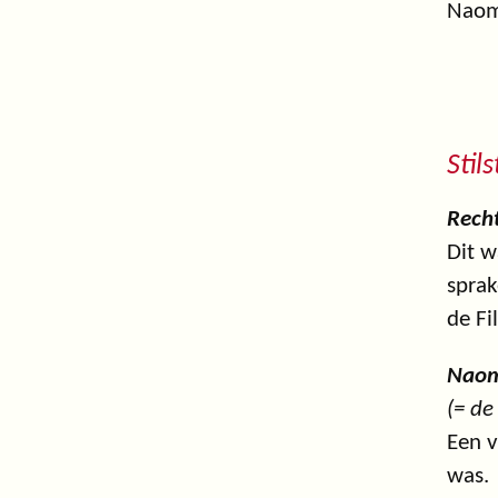
Naom
Stils
Rech
Dit w
sprak
de Fi
Nao
(= de
Een v
was.