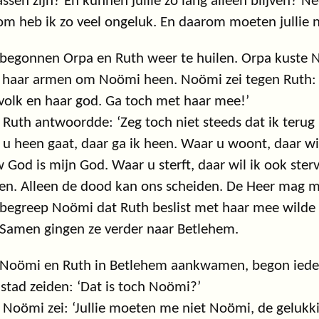
ssen zijn? En kunnen jullie zo lang alleen blijven? Ne
m heb ik zo veel ongeluk. En daarom moeten jullie 
begonnen Orpa en Ruth weer te huilen. Orpa kuste 
 haar armen om Noömi heen. Noömi zei tegen Ruth: ‘K
volk en haar god. Ga toch met haar mee!’
Ruth antwoordde: ‘Zeg toch niet steeds dat ik terug m
u heen gaat, daar ga ik heen. Waar u woont, daar wil
 God is mijn God. Waar u sterft, daar wil ik ook ster
n. Alleen de dood kan ons scheiden. De Heer mag me s
begreep Noömi dat Ruth beslist met haar mee wilde 
 Samen gingen ze verder naar Betlehem.
 Noömi en Ruth in Betlehem aankwamen, begon ieder
 stad zeiden: ‘Dat is toch Noömi?’
Noömi zei: ‘Jullie moeten me niet Noömi, de gelukk