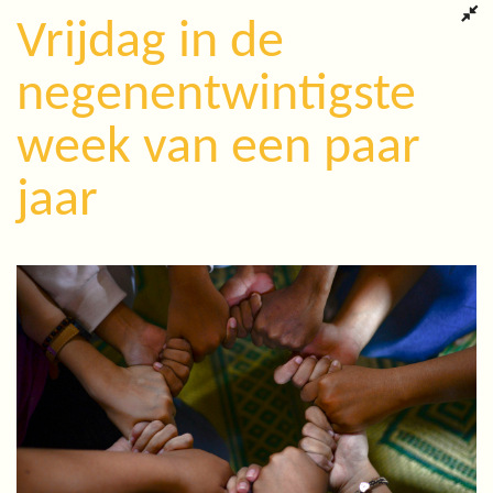
Vrijdag in de
negenentwintigste
week van een paar
jaar