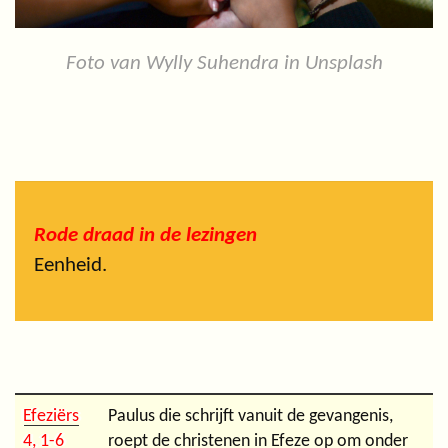
Foto van Wylly Suhendra in Unsplash
Rode draad in de lezingen
Eenheid.
Efeziërs
Paulus die schrijft vanuit de gevangenis,
4, 1-6
roept de christenen in Efeze op om onder