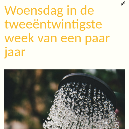
Woensdag in de
tweeëntwintigste
week van een paar
jaar