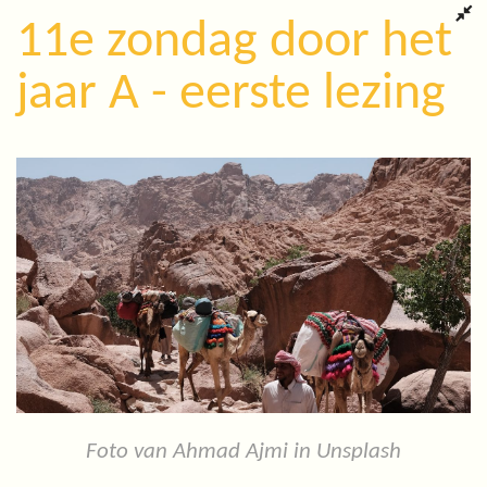
11e zondag door het
jaar A - eerste lezing
Foto van Ahmad Ajmi in Unsplash