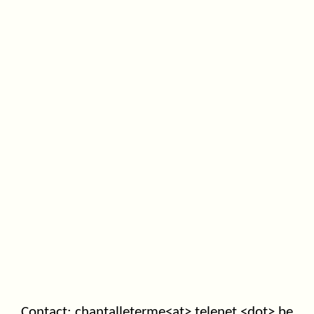
Contact: chantalleterme<at> telenet <dot> be