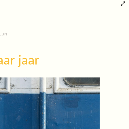
eun
ar jaar