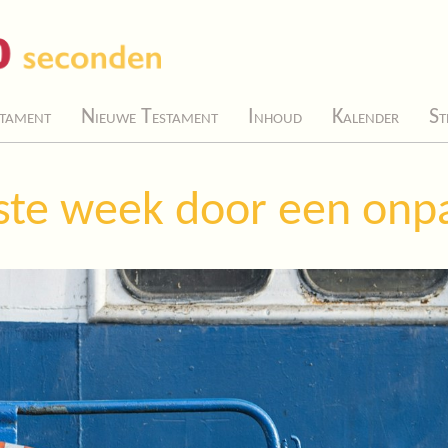
tament
Nieuwe Testament
Inhoud
Kalender
St
ste week door een onpa