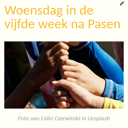
Woensdag in de
vijfde week na Pasen
Foto van Colin Czerwinski in Unsplash