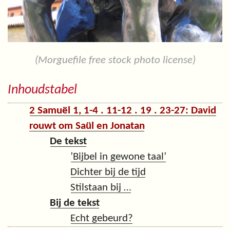
(Morguefile free stock photo license)
Inhoudstabel
2 Samuël 1, 1-4 . 11-12 . 19 . 23-27: David
rouwt om Saül en Jonatan
De tekst
’Bijbel in gewone taal’
Dichter bij de tijd
Stilstaan bij …
Bij de tekst
Echt gebeurd?