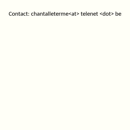
Contact: chantalleterme<at> telenet <dot> be