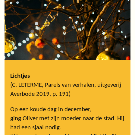
Lichtjes
(C. LETERME, Parels van verhalen, uitgeverij
Averbode 2019, p. 191)
Op een koude dag in december,
ging Oliver met zijn moeder naar de stad. Hij
had een sjaal nodig.