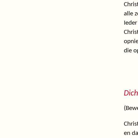
Chris
alle
Ieder
Chris
opni
die o
Dich
(Bewe
Chris
en da