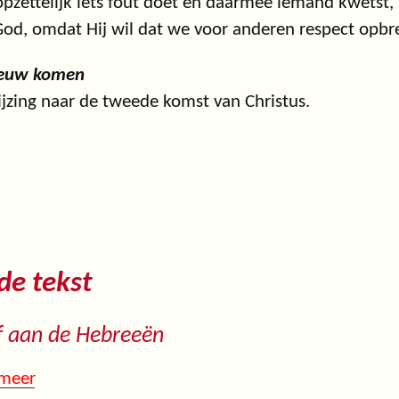
pzettelijk iets fout doet en daarmee iemand kwetst, 
od, omdat Hij wil dat we voor anderen respect opbr
euw komen
jzing naar de tweede komst van Christus.
 de tekst
f aan de Hebreeën
 meer