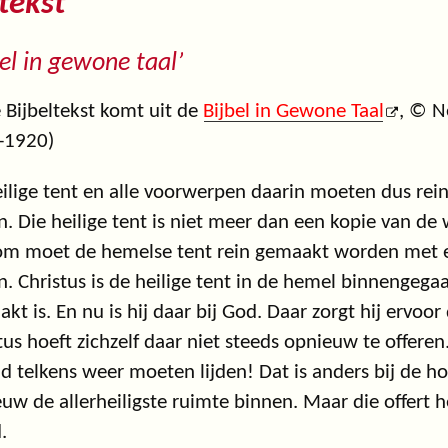
tekst
bel in gewone taal’
 Bijbeltekst komt uit de
Bijbel in Gewone Taal
, © N
-1920)
ilige tent en alle voorwerpen daarin moeten dus re
n. Die heilige tent is niet meer dan een kopie van de 
m moet de hemelse tent rein gemaakt worden met ee
n. Christus is de heilige tent in de hemel binnengega
kt is. En nu is hij daar bij God. Daar zorgt hij ervoo
tus hoeft zichzelf daar niet steeds opnieuw te offeren
d telkens weer moeten lijden! Dat is anders bij de hog
uw de allerheiligste ruimte binnen. Maar die offert he
.