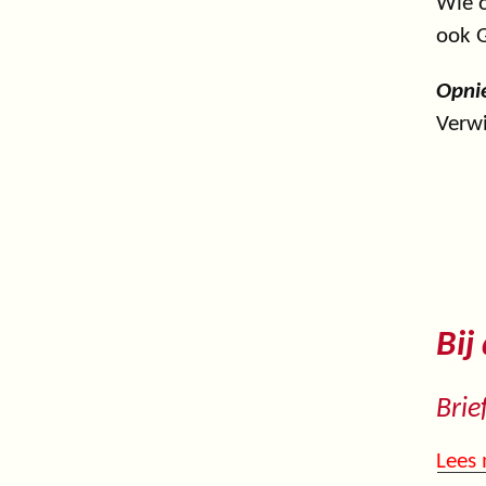
Wie o
ook G
Opni
Verwi
Bij
Brie
Lees