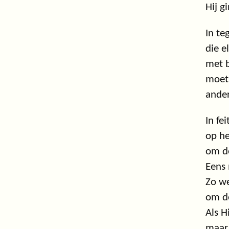
Hij g
In te
die e
met b
moet 
ander
In fe
op he
om de
Eens 
Zo we
om de
Als H
maar 