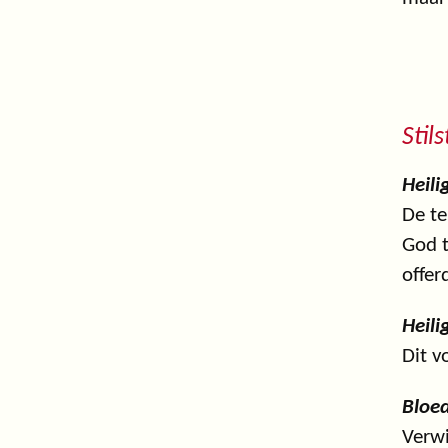
Stil
Heil
De te
God t
offer
Heil
Dit v
Bloed
Verwi