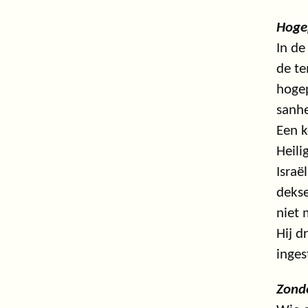
Hogep
In de
de te
hogep
sanhe
Een k
Heili
Israë
dekse
niet 
Hij d
inges
Zond