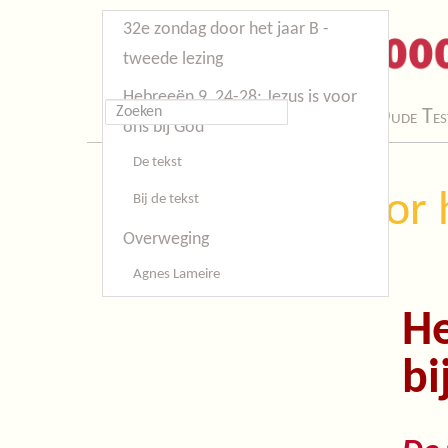
32e zondag door het jaar B -
tweede lezing
Hebreeën 9, 24-28: Jezus is voor
Start
Oude Tes
ons bij God
De tekst
32e zondag door h
Bij de tekst
Overweging
Agnes Lameire
He
bi