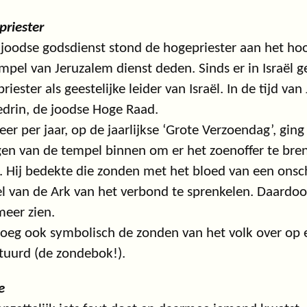
riester
 joodse godsdienst stond de hogepriester aan het hoofd
mpel van Jeruzalem dienst deden. Sinds er in Israël
riester als geestelijke leider van Israël. In de tijd va
drin, de joodse Hoge Raad.
eer per jaar, op de jaarlijkse ‘Grote Verzoendag’, ging
gen van de tempel binnen om er het zoenoffer te bre
l. Hij bedekte die zonden met het bloed van een onsc
l van de Ark van het verbond te sprenkelen. Daard
meer zien.
roeg ook symbolisch de zonden van het volk over op 
tuurd (de zondebok!).
e