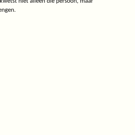
kwetst niet alleen die persoon, maar
engen.