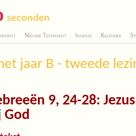
tament
Nieuwe Testament
Inhoud
Kalender
St
et jaar B - tweede lezi
breeën 9, 24-28: Jezus
j God