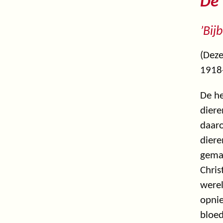
De 
’Bij
(Deze
1918
De he
diere
daaro
diere
gemaa
Chris
werel
opnie
bloed