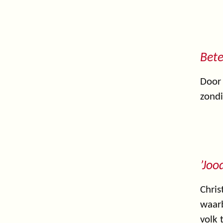
Bete
Door 
zondi
’Joo
Chris
waarb
volk 