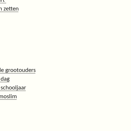
rt’
 zetten
de grootouders
 dag
 schooljaar
moslim