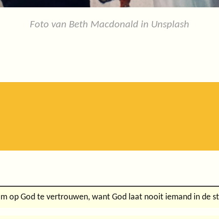
Foto van Beth Macdonald in Unsplash
om op God te vertrouwen, want God laat nooit iemand in de st