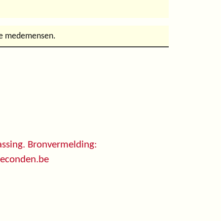
t de medemensen.
ssing. Bronvermelding:
seconden.be