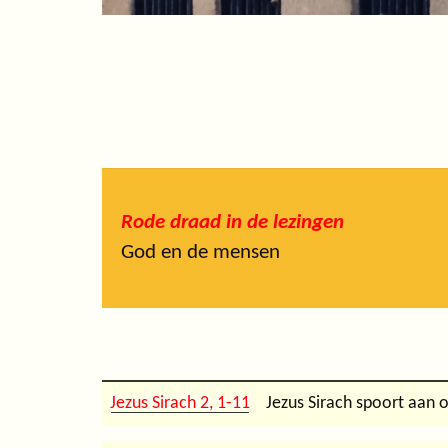
Rode draad in de lezingen
God en de mensen
Jezus Sirach 2, 1-11
Jezus Sirach spoort aan 