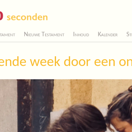
tament
Nieuwe Testament
Inhoud
Kalender
St
vende week door een on