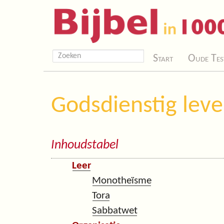
Start
Oude Tes
Godsdienstig lev
Inhoudstabel
Leer
Monotheïsme
Tora
Sabbatwet