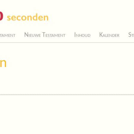
tament
Nieuwe Testament
Inhoud
Kalender
St
en