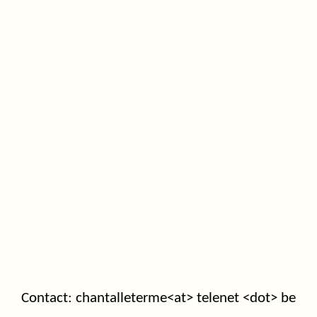
Contact: chantalleterme<at> telenet <dot> be