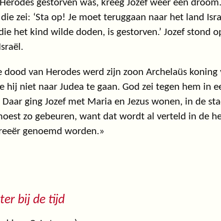
Herodes gestorven was, kreeg Jozef weer een droom. 
 die zei: ‘Sta op! Je moet teruggaan naar het land Is
ie het kind wilde doden, is gestorven.’ Jozef stond o
Israël.
 dood van Herodes werd zijn zoon Archelaüs koning 
e hij niet naar Judea te gaan. God zei tegen hem in 
 Daar ging Jozef met Maria en Jezus wonen, in de sta
oest zo gebeuren, want dat wordt al verteld in de hei
reeër genoemd worden.»
ter bij de tijd