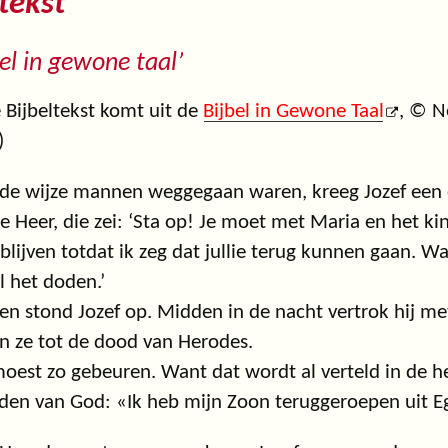
tekst
bel in gewone taal’
 Bijbeltekst komt uit de
Bijbel in Gewone Taal
, © N
)
de wijze mannen weggegaan waren, kreeg Jozef een d
e Heer, die zei: ‘Sta op! Je moet met Maria en het k
e blijven totdat ik zeg dat jullie terug kunnen gaan. 
il het doden.’
n stond Jozef op. Midden in de nacht vertrok hij me
n ze tot de dood van Herodes.
oest zo gebeuren. Want dat wordt al verteld in de h
en van God: «Ik heb mijn Zoon teruggeroepen uit E