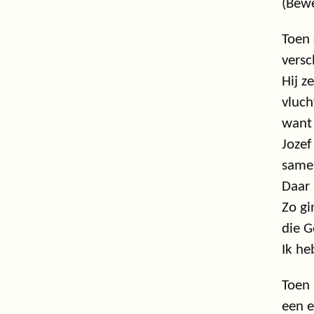
(Bewe
Toen 
versc
Hij z
vluch
wan
Jozef
samen
Daar 
Zo gi
die 
Ik he
Toen 
een e