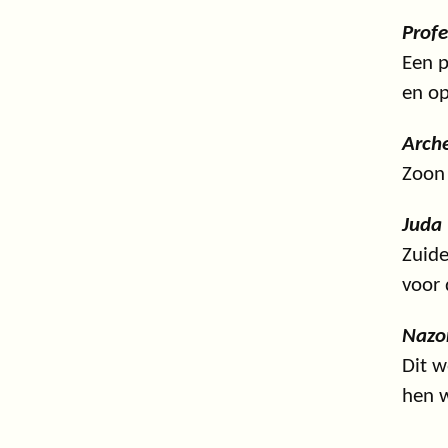
Profe
Een p
en op
Arch
Zoon
Juda
Zuide
voor 
Nazo
Dit w
hen w