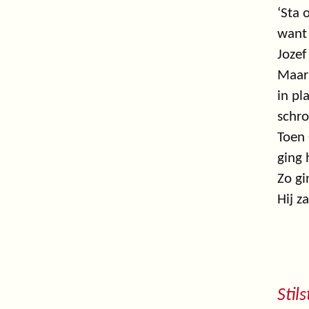
‘Sta 
want 
Jozef
Maar 
in pl
schro
Toen
ging 
Zo gi
Hij z
Stil