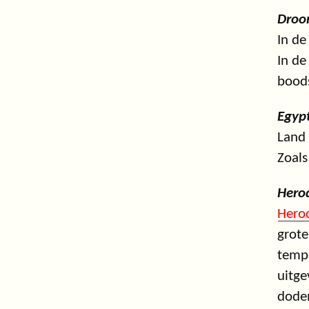
Dro
In de
In de
boods
Egyp
Land 
Zoals
Hero
Hero
grote
tempe
uitge
doden