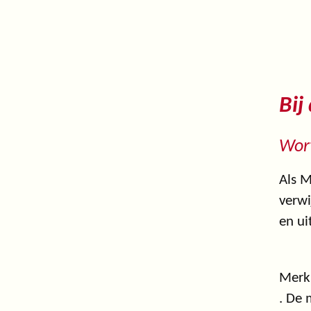
Bij
Wort
Als M
verwi
en ui
Merk 
. De 