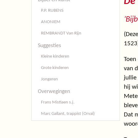
De 
P.P. RUBENS
’Bij
ANONIEM
(Deze
REMBRANDT Van Rijn
1523
Suggesties
Kleine kinderen
Toen 
van d
Grote kinderen
julli
Jongeren
hij w
Overwegingen
Metee
Frans Mistiaen s.j.
bleve
Dat m
Marc Gallant, trappist (Orval)
woord