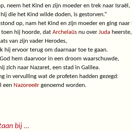
op, neem het Kind en zijn moeder en trek naar Israël,
hij die het Kind wilde doden, is gestorven.”
 stond op, nam het Kind en zijn moeder en ging naar I
toen hij hoorde, dat
Archelaüs
nu over
Juda
heerste,
aats van zijn vader Herodes,
k hij ervoor terug om daarnaar toe te gaan.
 God hem daarvoor in een droom waarschuwde,
hij zich naar Nazaret, een stad in Galilea.
ng in vervulling wat de profeten hadden gezegd:
al een
Nazoreeër
genoemd worden.
staan bij …