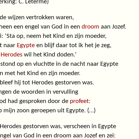
rking: C. Leterme)
de wijzen vertrokken waren,
heen een engel van God in een
droom
aan Jozef.
ei: 'Sta op, neem het Kind en zijn moeder,
t naar
Egypte
en blijf daar tot ik het je zeg,
t
Herodes
wil het Kind doden.'
 stond op en vluchtte in de nacht naar Egypte
 met het Kind en zijn moeder.
bleef hij tot Herodes gestorven was.
ngen de woorden in vervulling
God had gesproken door de
profeet
:
b mijn zoon geroepen uit Egypte. (…)
Herodes gestorven was, verscheen in Egypte
ngel van God in een droom aan Jozef en zei: