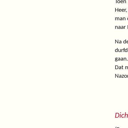
Toen 
Heer,
man d
naar 
Na de
durfd
gaan.
Dat m
Nazo
Dich