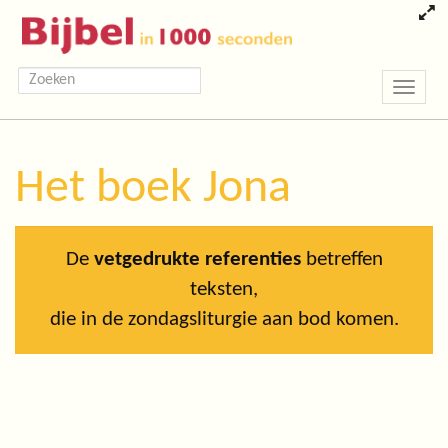
Toggle
navigatio
Het boek Jona
De
vetgedrukte referenties
betreffen
teksten,
die in de zondagsliturgie aan bod komen.