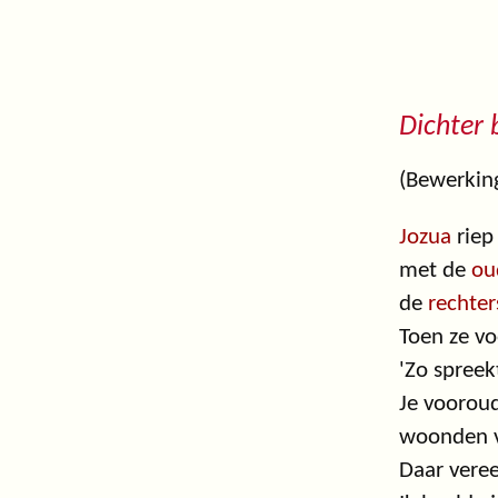
Dichter b
(Bewerking
Jozua
riep
met de
ou
de
rechter
Toen ze vo
'Zo spreek
Je vooroud
woonden vr
Daar vere