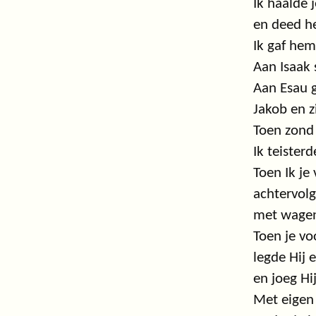
Ik haalde 
en deed h
Ik gaf hem
Aan Isaak 
Aan Esau g
Jakob en z
Toen zond 
Ik teister
Toen Ik je
achtervol
met wagen
Toen je vo
legde Hij 
en joeg Hi
Met eigen 