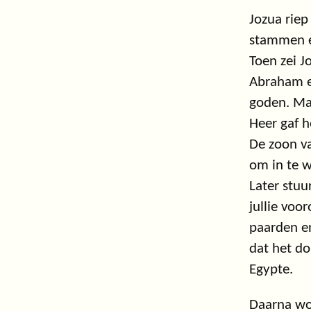
Jozua riep 
stammen en
Toen zei J
Abraham en
goden. Maa
Heer gaf 
De zoon va
om in te w
Later stuu
jullie voo
paarden e
dat het do
Egypte.
Daarna woo