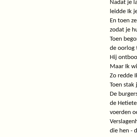
Nadat je l
leidde Ik 
En toen ze
zodat je h
Toen begon
de oorlog 
Hij ontboo
Maar Ik wi
Zo redde Ik
Toen stak 
De burgers
de Hetiete
voerden oo
Verslagenh
die hen - 