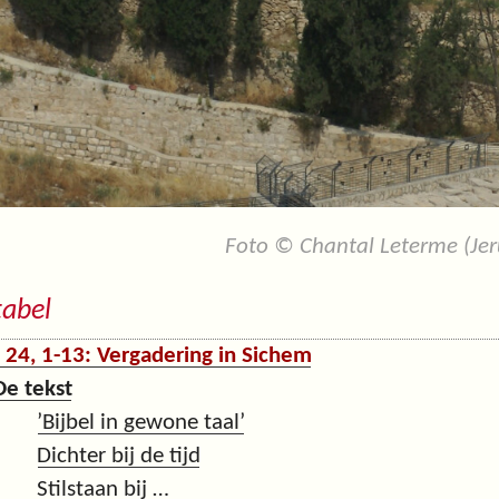
Foto © Chantal Leterme (Jer
tabel
 24, 1-13: Vergadering in Sichem
De tekst
’Bijbel in gewone taal’
Dichter bij de tijd
Stilstaan bij …