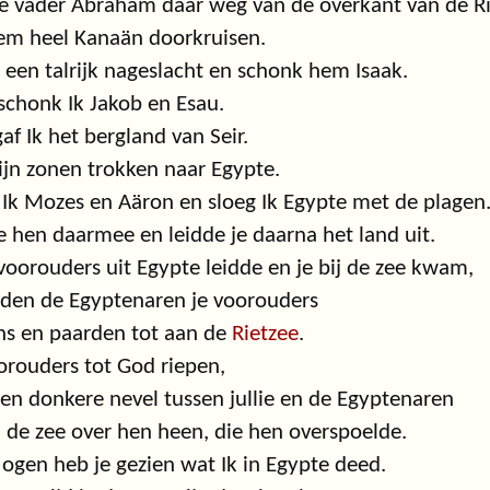
je vader Abraham daar weg van de overkant van de Ri
em heel Kanaän doorkruisen.
 een talrijk nageslacht en schonk hem Isaak.
schonk Ik Jakob en Esau.
af Ik het bergland van Seir.
ijn zonen trokken naar Egypte.
Ik Mozes en Aäron en sloeg Ik Egypte met de plagen
de hen daarmee en leidde je daarna het land uit.
 voorouders uit Egypte leidde en je bij de zee kwam,
gden de Egyptenaren je voorouders
s en paarden tot aan de
Rietzee
.
orouders tot God riepen,
een donkere nevel tussen jullie en de Egyptenaren
j de zee over hen heen, die hen overspoelde.
ogen heb je gezien wat Ik in Egypte deed.