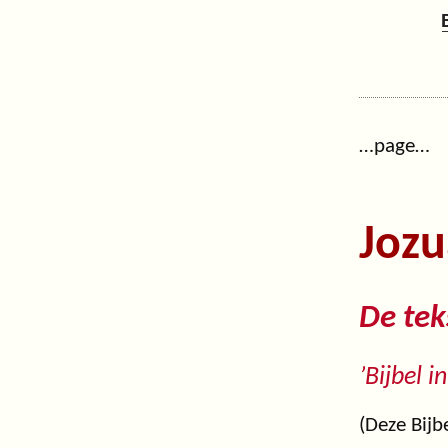
…page…
Jozu
De tek
’Bijbel 
(Deze Bijb