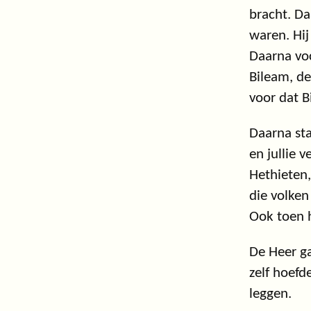
bracht. Da
waren. Hij
Daarna voc
Bileam, de
voor dat B
Daarna sta
en jullie 
Hethieten,
die volke
Ook toen h
De Heer gaf
zelf hoefd
leggen.