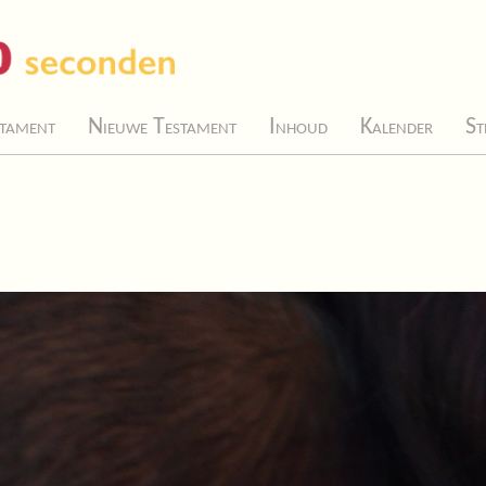
tament
Nieuwe Testament
Inhoud
Kalender
St