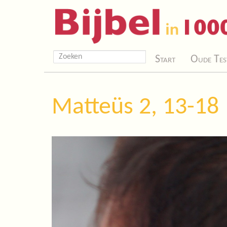
Start
Oude Tes
Matteüs 2, 13-18