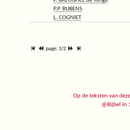
P. BREUGHEL de Jonge
P.P. RUBENS
L. COGNIET
page: 1/2
Op de teksten van deze
@Bijbel in