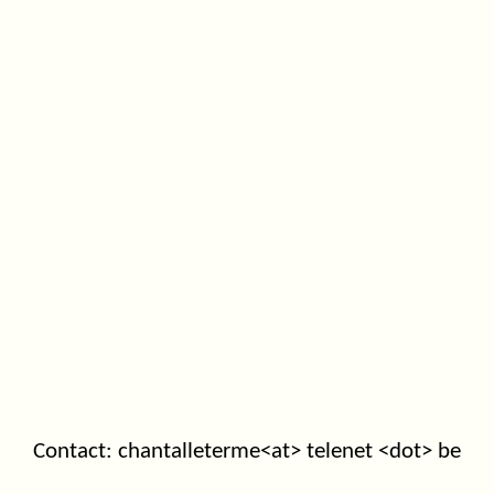
Contact: chantalleterme<at> telenet <dot> be