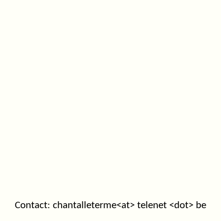
Contact: chantalleterme<at> telenet <dot> be