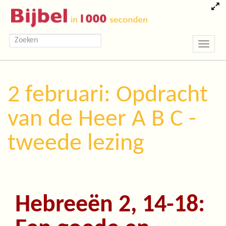
Toggle
navigatio
2 februari: Opdracht
van de Heer A B C -
tweede lezing
Hebreeën 2, 14-18: