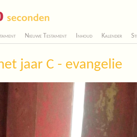
tament
Nieuwe Testament
Inhoud
Kalender
St
et jaar C - evangelie