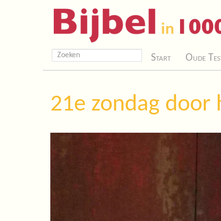
Start
Oude Tes
21e zondag door h