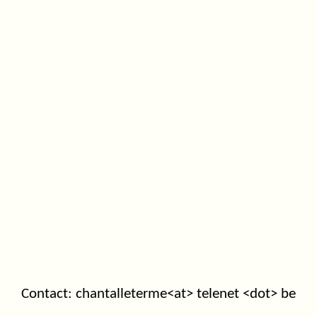
Contact: chantalleterme<at> telenet <dot> be