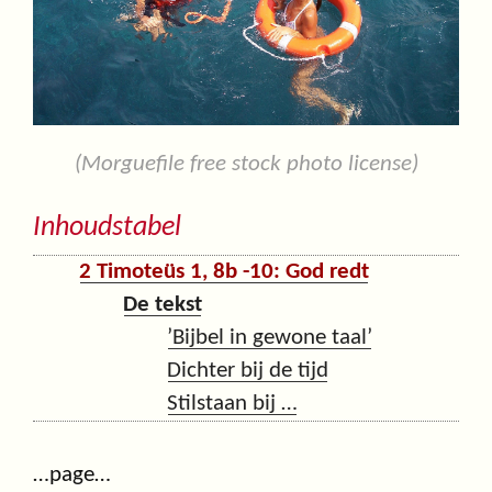
(Morguefile free stock photo license)
Inhoudstabel
2 Timoteüs 1, 8b -10: God redt
De tekst
’Bijbel in gewone taal’
Dichter bij de tijd
Stilstaan bij …
…page…