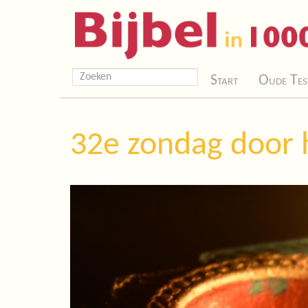
Start
Oude Tes
32e zondag door h