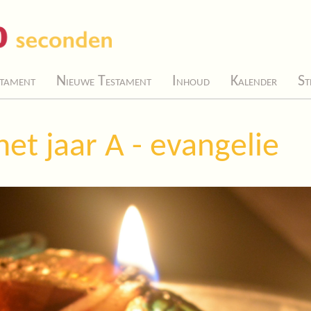
tament
Nieuwe Testament
Inhoud
Kalender
St
et jaar A - evangelie