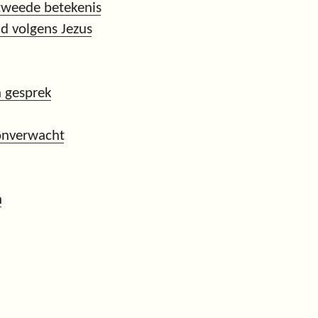
tweede betekenis
d volgens Jezus
n gesprek
onverwacht
n