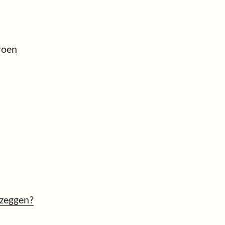
roen
 zeggen?