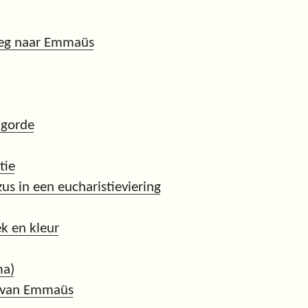
weg naar Emmaüs
lgorde
tie
us in een eucharistieviering
k en kleur
ma)
n van Emmaüs