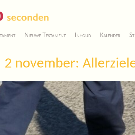
tament
Nieuwe Testament
Inhoud
Kalender
St
 2 november: Allerziele