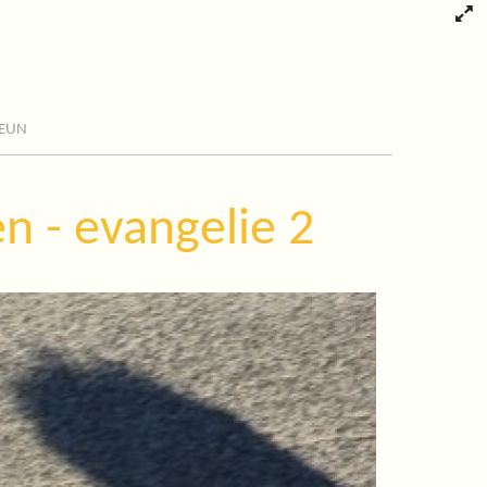
eun
n - evangelie 2