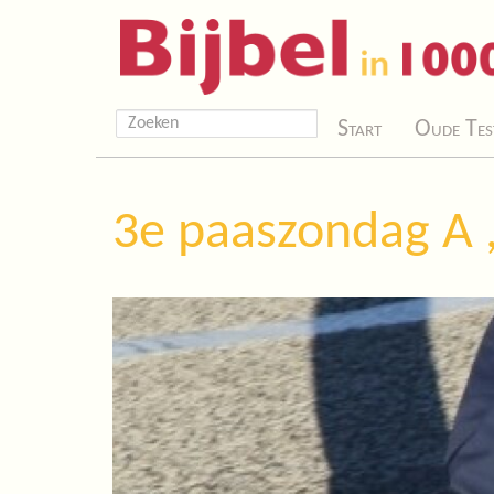
Start
Oude Tes
3e paaszondag A ,