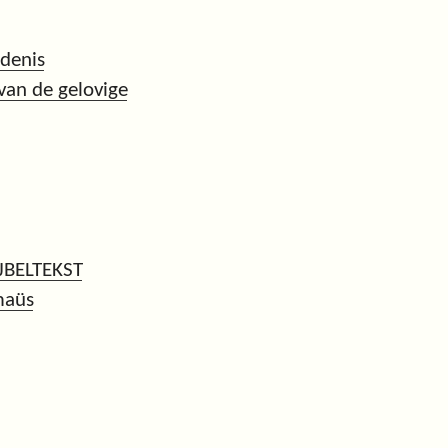
edenis
 van de gelovige
JBELTEKST
maüs