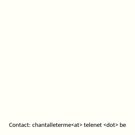
Contact: chantalleterme<at> telenet <dot> be