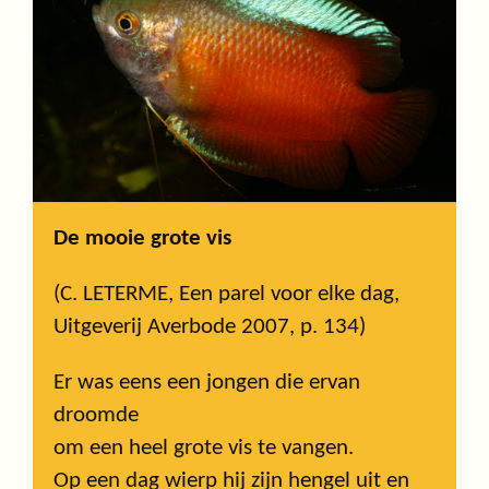
De mooie grote vis
(C. LETERME, Een parel voor elke dag,
Uitgeverij Averbode 2007, p. 134)
Er was eens een jongen die ervan
droomde
om een heel grote vis te vangen.
Op een dag wierp hij zijn hengel uit en