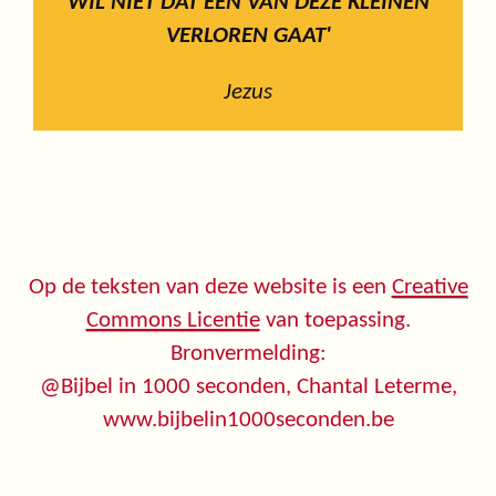
WIL NIET DAT EEN VAN DEZE KLEINEN
VERLOREN GAAT'
Jezus
Op de teksten van deze website is een
Creative
Commons Licentie
van toepassing.
Bronvermelding:
@Bijbel in 1000 seconden, Chantal Leterme,
www.bijbelin1000seconden.be