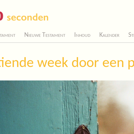
tament
Nieuwe Testament
Inhoud
Kalender
St
tiende week door een p