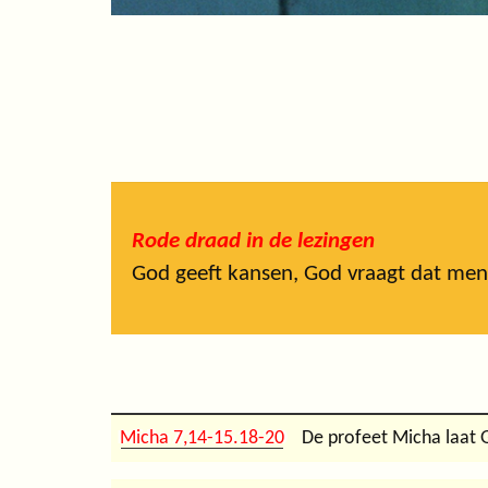
Rode draad in de lezingen
God geeft kansen, God vraagt dat men
Micha 7,14-15.18-20
De profeet Micha laat G