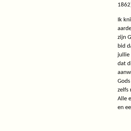
1862
Ik kn
aarde
zijn 
bid d
julli
dat d
aanwe
Gods 
zelfs
Alle 
en e