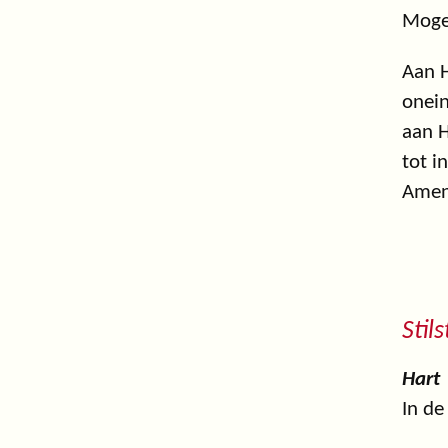
Mogen
Aan H
onein
aan H
tot i
Amen
Stil
Hart
In de