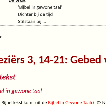
De tekst
’Bijbel in gewone taal’
Dichter bij de tijd
Stilstaan bij …
ge…
eziërs 3, 14-21: Gebed
tekst
bel in gewone taal’
 Bijbeltekst komt uit de
Bijbel in Gewone Taal
, © N