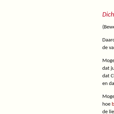
Dich
(Bewe
Daaro
de va
Moge 
dat j
dat C
en da
Mogen
hoe
b
de li