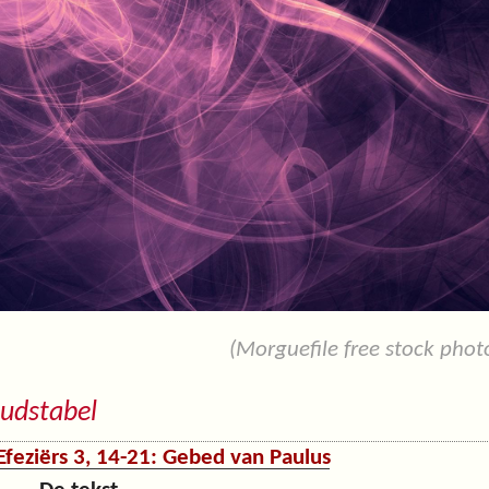
(Morguefile free stock photo
udstabel
Efeziërs 3, 14-21: Gebed van Paulus