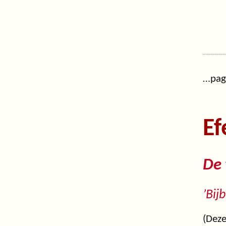
…pa
Ef
De 
’Bij
(Deze