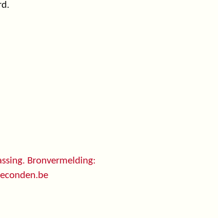
rd.
ssing. Bronvermelding:
seconden.be