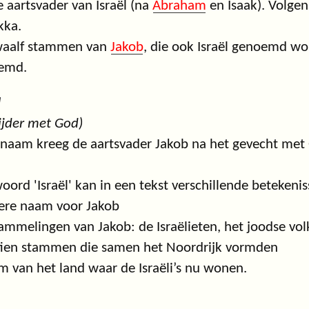
 aartsvader van Israël (na
Abraham
en Isaak). Volgen
kka.
waalf stammen van
Jakob
, die ook Israël genoemd wo
emd.
l
rijder met God)
naam kreeg de aartsvader Jakob na het gevecht met 
oord 'Israël' kan in een tekst verschillende betekeni
ere naam voor Jakob
tammelingen van Jakob: de Israëlieten, het joodse vol
tien stammen die samen het Noordrijk vormden
m van het land waar de Israëli’s nu wonen.