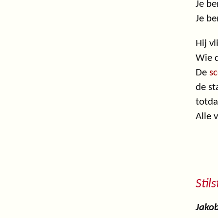
Je be
Je be
Hij v
Wie 
De
sc
de st
totda
Alle 
Stils
Jako