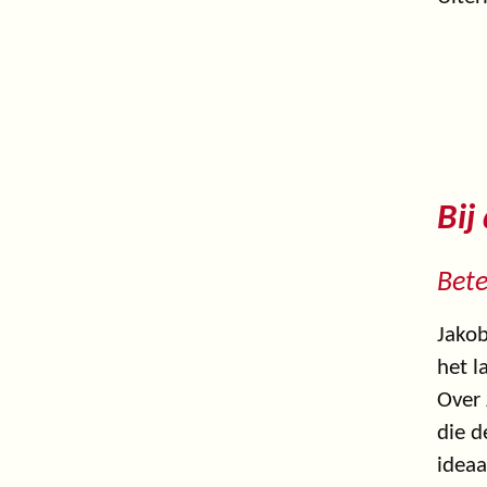
Bij
Bete
Jakob
het l
Over 
die d
ideaa