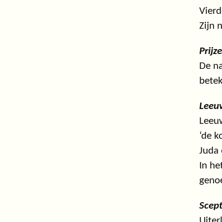
Vier
Zijn 
Prijz
De na
betek
Leeu
Leeuw
‘de k
Juda 
In he
geno
Scept
Uiter