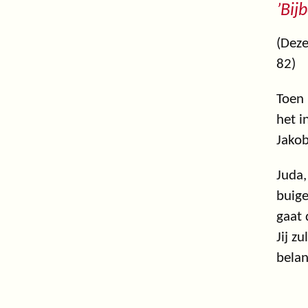
’Bij
(Deze
82)
Toen 
het i
Jakob
Juda,
buige
gaat 
Jij z
belan