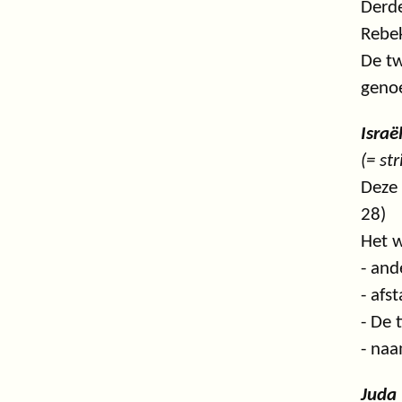
Derde
Rebe
De t
geno
Israë
(= st
Deze 
28)
Het w
- and
- afs
- De 
- naa
Juda