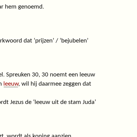
naar hem genoemd.
woord dat ‘prijzen’ / ‘bejubelen’
bel. Spreuken 30, 30 noemt een leeuw
en
leeuw
, wil hij daarmee zeggen dat
dt Jezus de ‘leeuw uit de stam Juda’
gt, wordt als koning aanzien.