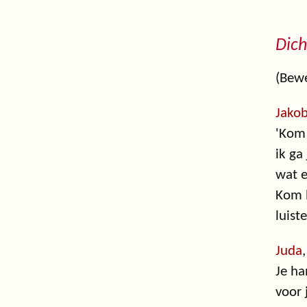
Dich
(Bewe
Jako
'Kom 
ik ga
wat e
Kom h
luist
Juda
Je ha
voor 