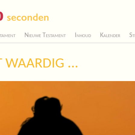
tament
Nieuwe Testament
Inhoud
Kalender
St
T WAARDIG ...