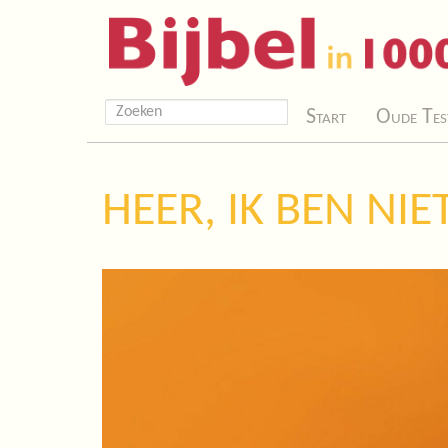
Start
Oude Tes
HEER, IK BEN NIE