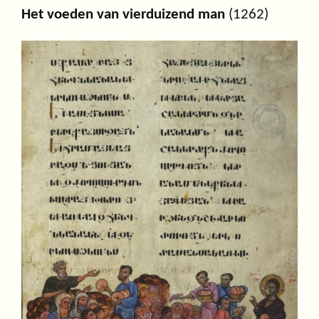
Het voeden van vierduizend man
(1262)