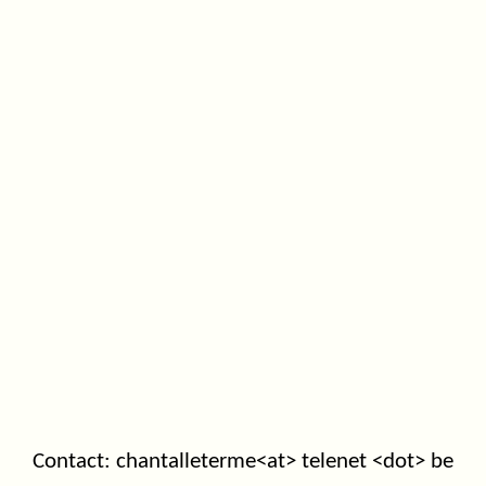
Contact: chantalleterme<at> telenet <dot> be