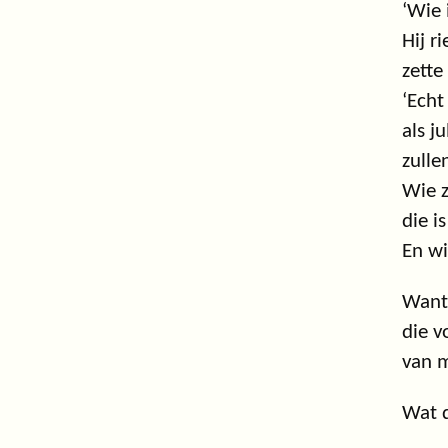
‘Wie 
Hij r
zette
‘Echt 
als j
zulle
Wie z
die i
En wi
Want 
die v
van 
Wat d