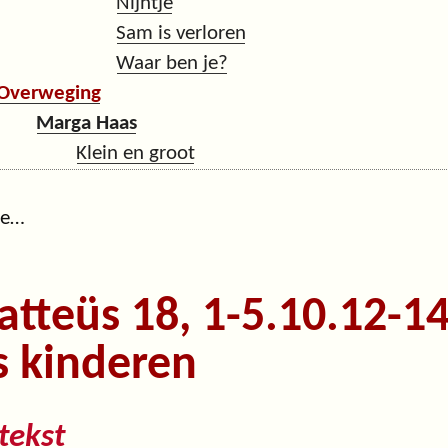
Nijntje
Sam is verloren
Waar ben je?
Overweging
Marga Haas
Klein en groot
ge…
tteüs 18, 1-5.10.12-1
s kinderen
tekst