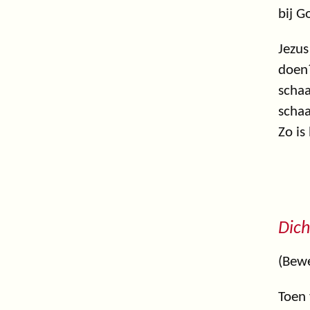
bij Go
Jezus
doen?
schaa
schaa
Zo is
Dich
(Bewe
Toen 