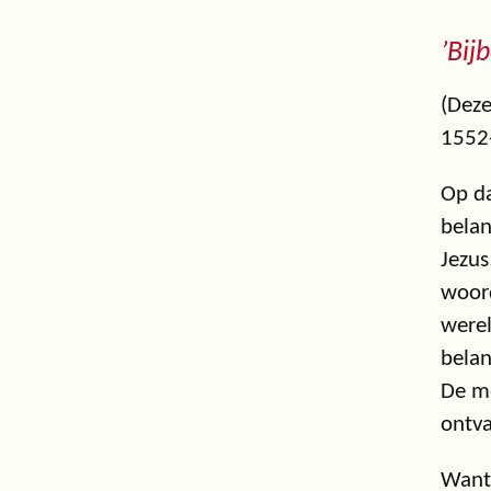
’Bij
(Deze
1552
Op da
belan
Jezus
woord
werel
belan
De me
ontva
Want 