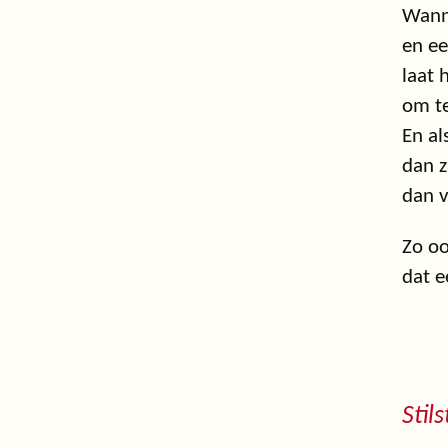
Wann
en ee
laat 
om t
En al
dan z
dan v
Zo oo
dat e
Stils