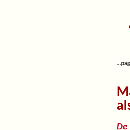
…pa
Ma
al
De 