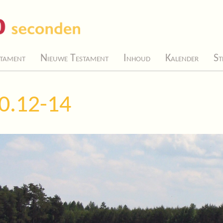
tament
Nieuwe Testament
Inhoud
Kalender
St
10.12-14