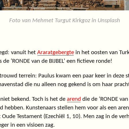
Foto van Mehmet Turgut Kirkgoz in Unsplash
egd: vanuit het
Araratgebergte
in het oosten van Tur
is de ‘RONDE van de BIJBEL’ een fictieve ronde!
ouwd terrein: Paulus kwam een paar keer in deze st
havenstad die nu alleen nog gekend is om haar pracht
s niet bekend. Toch is het de
arend
die de ‘RONDE van 
hebben. Kunstenaars stellen hem voor als een arend
t Oude Testament (Ezechiël 1, 10). Men zag in de ver
eger in een visioen zag.