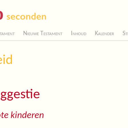
tament
Nieuwe Testament
Inhoud
Kalender
St
eid
ggestie
te kinderen