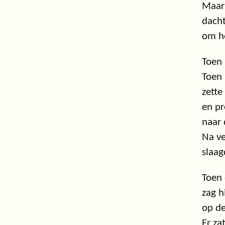
Maar
dacht
om he
Toen
Toen 
zette
en pr
naar 
Na v
slaag
Toen 
zag h
op de
Er za