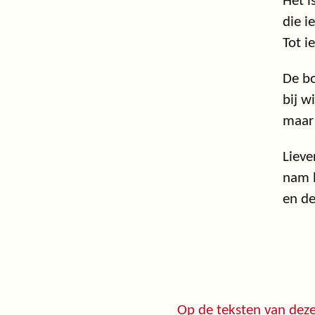
Het i
die i
Tot i
De bo
bij w
maar 
Lieve
nam h
en de
Op de teksten van deze