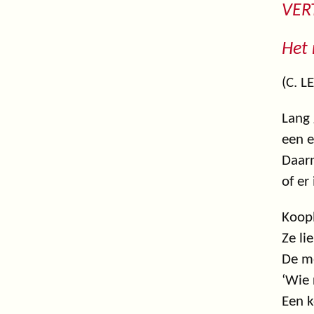
VER
Het 
(C. 
Lang 
een e
Daarn
of er
Koop
Ze li
De m
‘Wie 
Een k