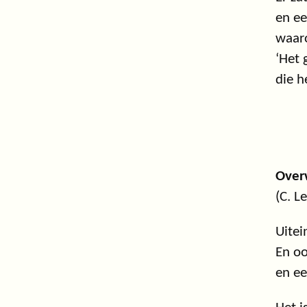
en ee
waar
‘Het 
die h
Overw
(C. L
Uitei
En oo
en ee