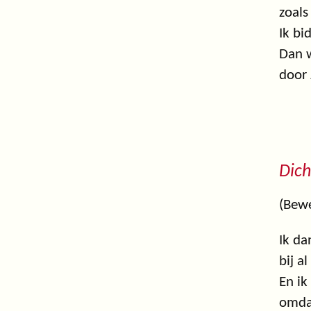
zoals 
Ik bi
Dan w
door 
Dich
(Bewe
Ik da
bij a
En ik
omdat