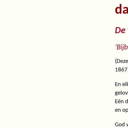
d
De 
’Bij
(Deze
1867
En el
gelov
Eén d
en op
God w