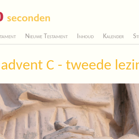
tament
Nieuwe Testament
Inhoud
Kalender
St
advent C - tweede lezi