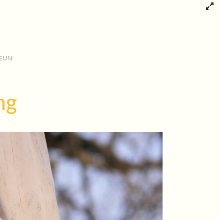
eun
ng