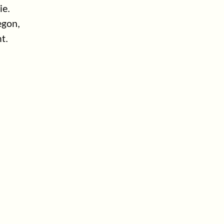
ie.
egon,
t.