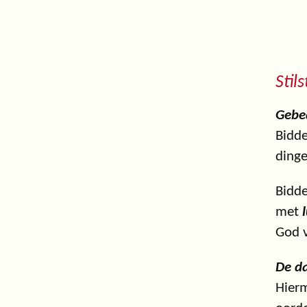
Stil
Gebe
Bidde
dinge
Bidde
met
God 
De da
Hier