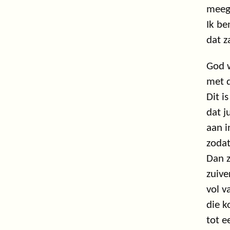
meege
Ik be
dat z
God w
met d
Dit i
dat j
aan i
zodat
Dan z
zuive
vol v
die k
tot e