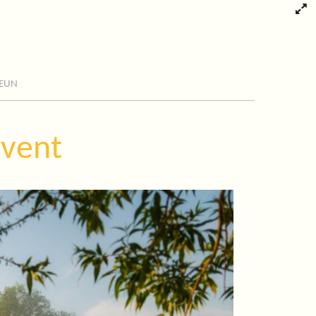
eun
dvent