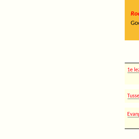
Rod
God
1e le
Tuss
Evan