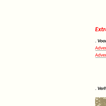
Extr
.
Voo
Adve
Adven
.
Ver