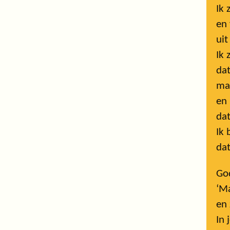
Ik 
en
uit
Ik 
dat
maa
en 
dat
Ik 
dat
God
‘Ma
en 
In 