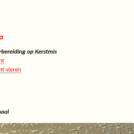
a
rbereiding op Kerstmis
nt
t vieren
haal