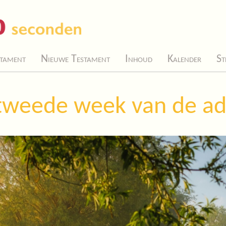
tament
Nieuwe Testament
Inhoud
Kalender
St
tweede week van de a