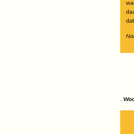
waa
daa
dat
Naa
.
Woo