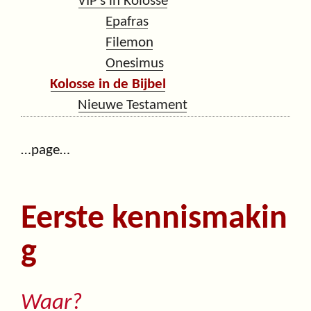
VIP’s in Kolosse
Epafras
Filemon
Onesimus
Kolosse in de Bijbel
Nieuwe Testament
…page…
Eerste kennismakin
g
Waar?