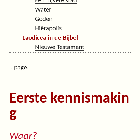
Een nijvere stad
Water
Goden
Hiërapolis
Laodicea in de Bijbel
Nieuwe Testament
…page…
Eerste kennismakin
g
Waar?