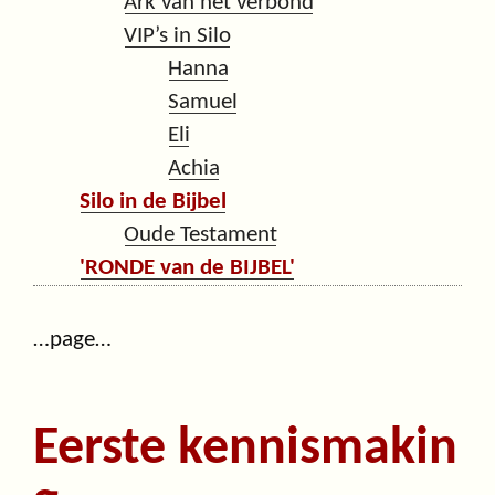
Ark van het verbond
VIP’s in Silo
Hanna
Samuel
Eli
Achia
Silo in de Bijbel
Oude Testament
'RONDE van de BIJBEL'
…page…
Eerste kennismakin