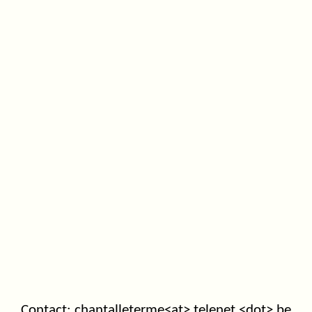
Contact: chantalleterme<at> telenet <dot> be