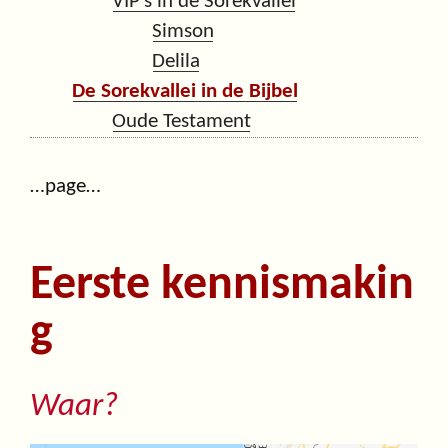
VIP’s in de Sorekvallei
Simson
Delila
De Sorekvallei in de Bijbel
Oude Testament
…page…
Eerste kennismakin
g
Waar?